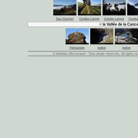
Suc Crochet
Combe Lange
Combe Lange
Combe
la Vallée de la Can
Péréandre
rivière
rivière
© Mathieu Morverand - Tous droits réservés, All rights 