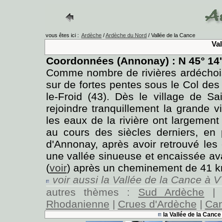
vous êtes ici :
Ardèche
/
Ardèche du Nord
/ Vallée de la Cance
Val
Coordonnées (Annonay) : N 45° 14' 2
Comme nombre de rivières ardéchoi
sur de fortes pentes sous le Col des
le-Froid (43). Dès le village de Sa
rejoindre tranquillement la grande v
les eaux de la rivière ont largement
au cours des siècles derniers, en pa
d'Annonay, après avoir retrouvé le
une vallée sinueuse et encaissée av
(
voir
) après un cheminement de 41 k
voir aussi la Vallée de la Cance à 
autres thèmes :
Sud Ardèche
Rhodanienne
|
Crues d'Ardèche
|
Ca
la Vallée de la Can