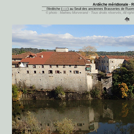
Ardèche méridionale - R
l'Ardèche (
voir
) au Seuil des anciennes Brasseries de Ruoms 
© photo : Mathieu Morverand - Tous droits réservés, All rig